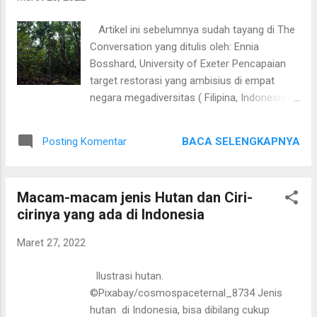
hutan, yakni perizinan berusaha dan
persetujuan Menteri Lingkungan Hidup dan
Artikel ini sebelumnya sudah tayang di The
Kehutanan. Perizinan berusaha adalah istilah
Conversation yang ditulis oleh: Ennia
baru karena UU 41/1999 tentang kehutanan
Bosshard, University of Exeter Pencapaian
hanya mengenal istilah “izin usaha” untuk
target restorasi yang ambisius di empat
pemanfaatan kawasan hutan dan “izin
negara megadiversitas ( Filipina, Indonesia,
pinjam pakai kawasan hutan” dalam
Malaysia, dan India ) saja setidaknya telah
penggunaan kawasan hutan. Apa bedanya?
memenuhi sekitar 13% dari target restorasi
Dalam PP 23/2021 , perizinan berusaha
BACA SELENGKAPNYA
Posting Komentar
global yang disepakati di “Bonn Challenge”,
adalah legalitas untuk pelaku usaha memulai
yakni target pemulihan hutan global sebesar
dan menjalankan usaha. Pe...
350 juta ha pada 2030 mendatang. Filipina,
Macam-macam jenis Hutan dan Ciri-
Indonesia, Malaysia, dan India –
cirinya yang ada di Indonesia
menargetkan pemulihan 47,5 juta hektare
(ha) kawasan hutan yang terdegradasi
Maret 27, 2022
selesai pada tahun 2030. Luasan ini setara
dengan pulau Sumatra, pulau ketiga terbesar
Ilustrasi hutan.
di Indonesia. Upaya ini diperkirakan akan
©Pixabay/cosmospaceternal_8734 Jenis
membutuhkan puluhan miliar benih dan bibit
hutan di Indonesia, bisa dibilang cukup