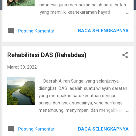
indonesia juga merupakan salah satu hutan
yang memiliki keanekaraman hayati
didalammnya termasuk tanaman kayu.
Sumber daya yang ada di Indonesia itu
BACA SELENGKAPNYA
Posting Komentar
sangat banyak, mulai dari flora, fauna, hutan
, laut, tambang, dan lain-lain. Terutama
sumber daya di dalam hutan . Hutan
Rehabilitasi DAS (Rehabdas)
memiliki pepohonan yang sangat banyak
dan beragam. Pohon-pohon tersebut
Maret 30, 2022
tentunya dapat dijadikan sebagai kayu untuk
kebutuhan manusia. Untuk mendapatkan
Daerah Aliran Sungai yang selanjutnya
kayu dari pohon juga tidak bisa asal tebang.
disingkat DAS adalah suatu wilayah daratan
Penebang pohon harus memilih pohon yang
yang merupakan satu kesatuan dengan
tua untuk ditebang dan diambil kayunya. Lalu
sungai dan anak sungainya, yang berfungsi
kayu-kayu tersebut dapat dijadikan sebagai
menampung, menyimpan, dan mengalirkan
kebutuhan manusia seperti perabotan rumah
air yang berasal dari curah hujan ke danau
dan lain-lain. Setiap kayu memiliki
atau ke laut secara alami, yang batas di darat
karakternya masing-masing. Untuk membuat
BACA SELENGKAPNYA
Posting Komentar
merupakan pemisah topografis dan batas di
kayu menjadi suatu benda bermanfaat