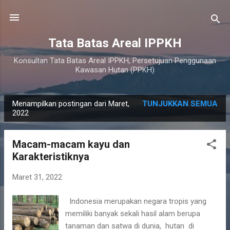
Langsung ke konten utama
Tata Batas Areal IPPKH
Konsultan Tata Batas Areal IPPKH, Persetujuan Penggunaan
Kawasan Hutan (PPKH)
Menampilkan postingan dari Maret,
TUNJUKKAN SEMUA
P
2022
o
s
Macam-macam kayu dan
t
Karakteristiknya
i
n
Maret 31, 2022
g
Indonesia merupakan negara tropis yang
a
memiliki banyak sekali hasil alam berupa
n
tanaman dan satwa di dunia, hutan di