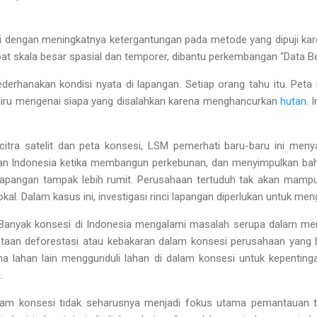
asi dengan meningkatnya ketergantungan pada metode yang dipuji kar
at skala besar spasial dan temporer, dibantu perkembangan “Data B
erhanakan kondisi nyata di lapangan. Setiap orang tahu itu. Peta 
liru mengenai siapa yang disalahkan karena menghancurkan
hutan
. 
tra satelit dan peta konsesi, LSM pemerhati baru-baru ini men
an Indonesia ketika membangun perkebunan, dan menyimpulkan bah
di lapangan tampak lebih rumit. Perusahaan tertuduh tak akan ma
kal. Dalam kasus ini, investigasi rinci lapangan diperlukan untuk men
. Banyak konsesi di Indonesia mengalami masalah serupa dalam men
metaan deforestasi atau kebakaran dalam konsesi perusahaan yang
na lahan lain menggunduli lahan di dalam konsesi untuk kepenting
.
dalam konsesi tidak seharusnya menjadi fokus utama pemantauan 