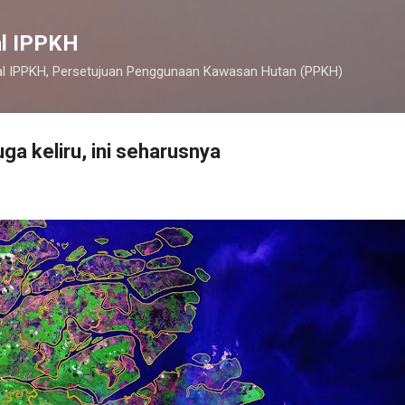
Langsung ke konten utama
al IPPKH
al IPPKH, Persetujuan Penggunaan Kawasan Hutan (PPKH)
juga keliru, ini seharusnya