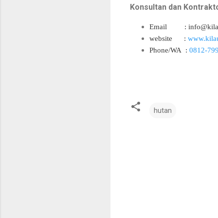
Konsultan dan Kontrakto
Email : info@kilau
website
:
www.kila
Phone/WA :
0812-799
hutan
K
o
m
e
n
t
a