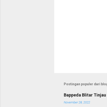
r
Postingan populer dari blog
Bappeda Blitar Tinja
November 28, 2022