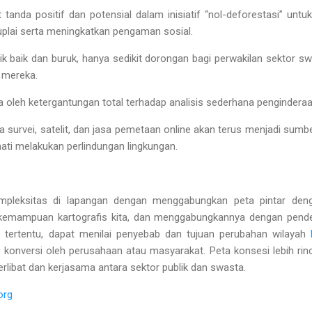
 tanda positif dan potensial dalam inisiatif “nol-deforestasi” untu
suplai serta meningkatkan pengaman sosial.
 baik dan buruk, hanya sedikit dorongan bagi perwakilan sektor sw
 mereka.
awa oleh ketergantungan total terhadap analisis sederhana penginder
a survei, satelit, dan jasa pemetaan online akan terus menjadi sum
ti melakukan perlindungan lingkungan.
pleksitas di lapangan dengan menggabungkan peta pintar denga
emampuan kartografis kita, dan menggabungkannya dengan pendek
isi tertentu, dapat menilai penyebab dan tujuan perubahan wilayah
konversi oleh perusahaan atau masyarakat. Peta konsesi lebih rinci 
rlibat dan kerjasama antara sektor publik dan swasta.
org