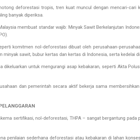
otong deforestasi tropis, tren kuat muncul dengan mencari-cari
ling banyak diperiksa.
alaysia membuat standar wajib: Minyak Sawit Berkelanjutan Indone
PO).
l seperti komitmen nol-deforestasi dibuat oleh perusahaan-perusah
nyak sawit, bubur kertas dan kertas di Indonesia, serta kedelai di 
ga dikeluarkan untuk mengurangi asap kebakaran, seperti Akta Polu
usahaan dan pemerintah secara aktif bekerja sama membersihkan b
N PELANGGARAN
skema sertifikasi, nol-deforestasi, THPA – sangat bergantung pada pe
karena penilaian sederhana deforestasi atau kebakaran di lahan kon