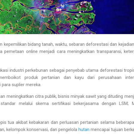
 kepemilikan bidang tanah, waktu, sebaran deforestasi dan kejadian 
a pemetaan online menjadi cara meningkatkan transparansi, keterp
fikasi industri perkebunan sebagai penyebab utama deforestasi tro
mboikot produk pertanian dan kayu dari perusahaan intern
 para suplier mereka.
n meningkatkan citra publik, bisnis minyak sawit yang dituding menj
tandar melalui skema sertifikasi bekerjasama dengan LSM; 
pis tua akibat kebakaran dan perluasan pertanian selama beberap
kan, kelompok konservasi, dan pengelola
hutan
mencapai tujuan berke