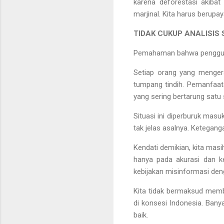
karena deforestasi akibat
marjinal. Kita harus berupa
TIDAK CUKUP ANALISIS
Pemahaman bahwa penggundul
Setiap orang yang menger
tumpang tindih. Pemanfaata
yang sering bertarung satu 
Situasi ini diperburuk mas
tak jelas asalnya. Ketegang
Kendati demikian, kita mas
hanya pada akurasi dan ke
kebijakan misinformasi den
Kita tidak bermaksud mem
di konsesi Indonesia. Ban
baik.