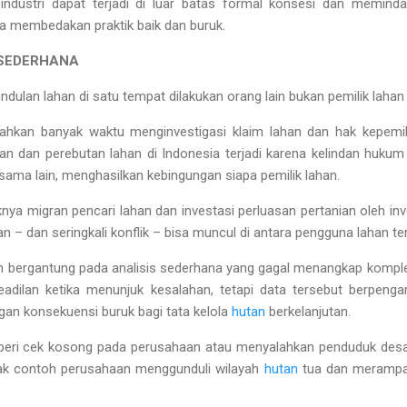
 industri dapat terjadi di luar batas formal konsesi dan memin
ya membedakan praktik baik dan buruk.
 SEDERHANA
an lahan di satu tempat dilakukan orang lain bukan pemilik lahan 
ahkan banyak waktu menginvestigasi klaim lahan dan hak kepemil
n dan perebutan lahan di Indonesia terjadi karena kelindan hukum 
sama lain, menghasilkan kebingungan siapa pemilik lahan.
uknya migran pencari lahan dan investasi perluasan pertanian oleh i
an – dan seringkali konflik – bisa muncul di antara pengguna lahan te
ih bergantung pada analisis sederhana yang gagal menangkap komplek
adilan ketika menunjuk kesalahan, tetapi data tersebut berpeng
gan konsekuensi buruk bagi tata kelola
hutan
berkelanjutan.
beri cek kosong pada perusahaan atau menyalahkan penduduk desa
yak contoh perusahaan menggunduli wilayah
hutan
tua dan merampas