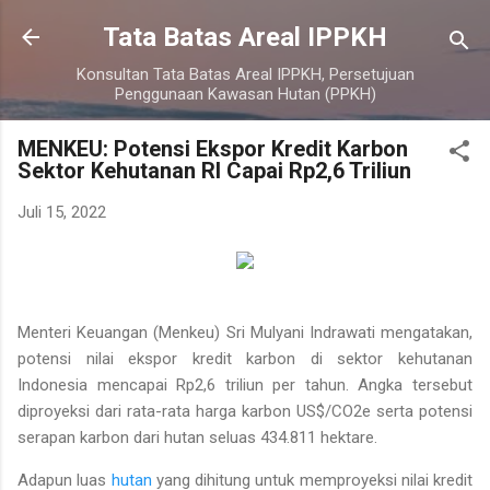
Langsung ke konten utama
Tata Batas Areal IPPKH
Konsultan Tata Batas Areal IPPKH, Persetujuan
Penggunaan Kawasan Hutan (PPKH)
MENKEU: Potensi Ekspor Kredit Karbon
Sektor Kehutanan RI Capai Rp2,6 Triliun
Juli 15, 2022
Menteri Keuangan (Menkeu) Sri Mulyani Indrawati mengatakan,
potensi nilai ekspor kredit karbon di sektor kehutanan
Indonesia mencapai Rp2,6 triliun per tahun. Angka tersebut
diproyeksi dari rata-rata harga karbon US$/CO2e serta potensi
serapan karbon dari hutan seluas 434.811 hektare.
Adapun luas
hutan
yang dihitung untuk memproyeksi nilai kredit